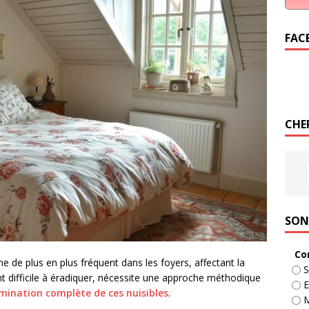
FAC
CHE
SON
Co
 de plus en plus fréquent dans les foyers, affectant la
S
ent difficile à éradiquer, nécessite une approche méthodique
E
imination complète de ces nuisibles
.
M