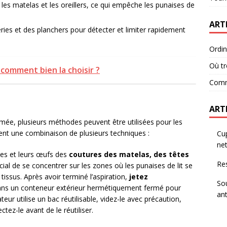
 les matelas et les oreillers, ce qui empêche les punaises de
ART
eries et des planchers pour détecter et limiter rapidement
Ordin
Où t
 comment bien la choisir ?
Comme
ART
rmée, plusieurs méthodes peuvent être utilisées pour les
vent une combinaison de plusieurs techniques :
Cup
net
ses et leurs œufs des
coutures des matelas, des têtes
Res
rucial de se concentrer sur les zones où les punaises de lit se
tissus. Après avoir terminé l’aspiration,
jetez
Sou
ns un conteneur extérieur hermétiquement fermé pour
ant
ateur utilise un bac réutilisable, videz-le avec précaution,
tez-le avant de le réutiliser.