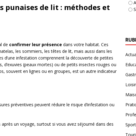
A
s punaises de lit : méthodes et
S
RUB
al de
confirmer leur présence
dans votre habitat. Ces
telas, les sommiers, les têtes de lit, mais aussi dans les
Actua
nes d’une infestation comprennent la découverte de petites
Educ
ps, d’exuvies (peaux mortes) ou de petits insectes rouges ou
ps, souvent en lignes ou en groupes, est un autre indicateur
Gast
Loisir
Mais
Prati
sures préventives peuvent réduire le risque d’infestation ou
Profe
 après un voyage, surtout si vous avez séjourné dans des
Sport
Tour