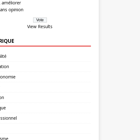
 améliorer
ans opinion
View Results
RIQUE
lité
ation
ronomie
on
que
ssionnel
isme